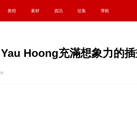
教程
素材
資訊
征集
導航
g Yau Hoong充滿想象力的
28