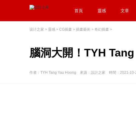
首頁
靈感
文章
设计之家
>
靈感
>
CG插畫
>
插畫藝術
>
奇幻插畫
>
腦洞大開！TYH Tan
作者：TYH Tang Yau Hoong 來源：設計之家 時間：2021-10-