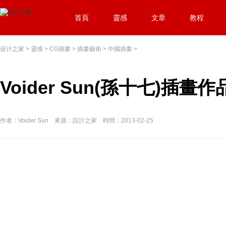
首頁
靈感
文章
教程
设计之家
>
靈感
>
CG插畫
>
插畫藝術
>
中國插畫
>
Voider Sun(孫十七)插畫
作者：Voider Sun 來源：設計之家 時間：2013-02-25