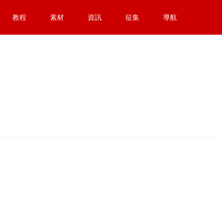
教程
素材
資訊
征集
導航