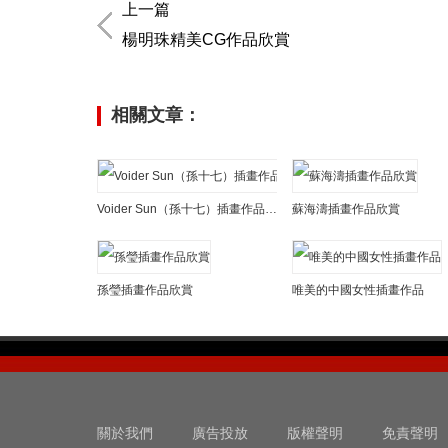
上一篇
楊明珠精美CG作品欣賞
相關文章：
Voider Sun（孫十七）插畫作品欣賞
蘇海濤插畫作品欣賞
孫瑩插畫作品欣賞
唯美的中國女性插畫作品
關於我們
廣告投放
版權聲明
免責聲明