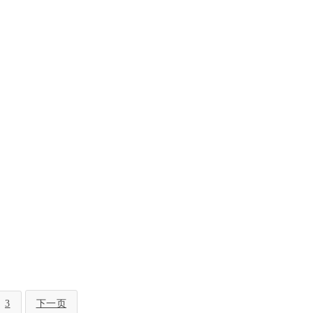
3
下一页