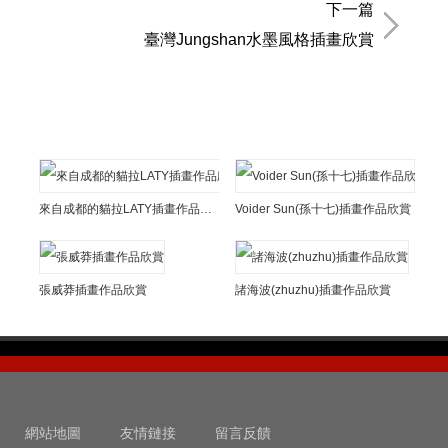
下一篇
臺灣Jungshan水墨風格插畫欣賞
來自成都的貓拉LATY插畫作品欣賞
Voider Sun(孫十七)插畫作品欣賞
張威莽插畫作品欣賞
諸海波(zhuzhu)插畫作品欣賞
網站地圖
友情鏈接
留言反饋