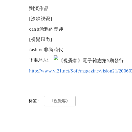
劉濱作品
[涂鴉視覺]
can
'
s涂鴉的樂趣
[視覺風尚]
fashion非尚時代
下載地址：
http://www.vi21.net/Soft/magazine/vision21/20060
标签：
《視覺客》