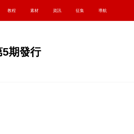
教程
素材
資訊
征集
導航
5期發行