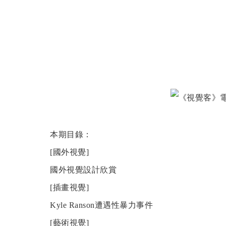
本期目錄：
[國外視覺]
國外視覺設計欣賞
[插畫視覺]
Kyle Ranson遭遇性暴力事件
[藝術視覺]