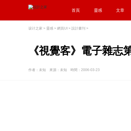
首頁
靈感
文章
设计之家
>
靈感
>
網頁UI
>
設計書刊
>
《視覺客》電子雜志第
作者：未知 來源：未知 時間：2006-03-23