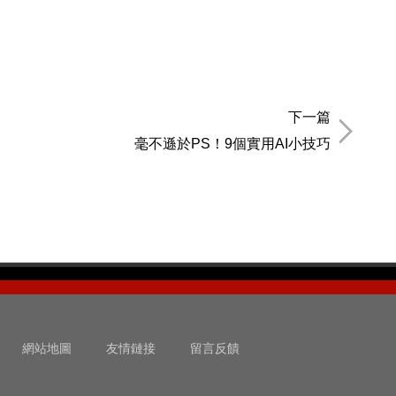
下一篇
毫不遜於PS！9個實用AI小技巧
網站地圖
友情鏈接
留言反饋