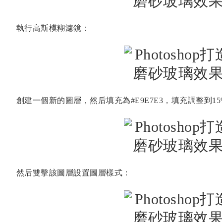
執行高斯模糊濾鏡：
創建一個新的圖層，然后填充為#E9E7E3，填充調整到1
然后雙擊該圖層設置圖層樣式：