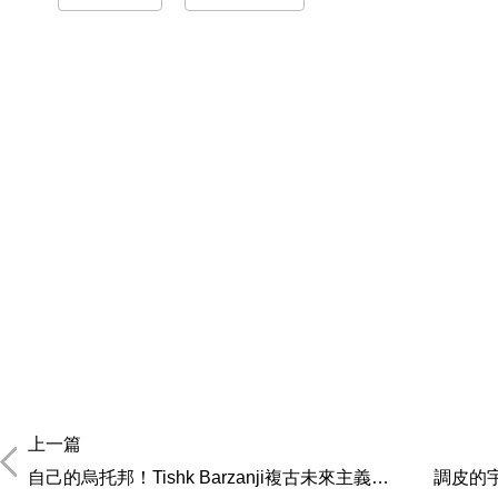
上一篇
自己的烏托邦！Tishk Barzanji複古未來主義插畫
調皮的宇航