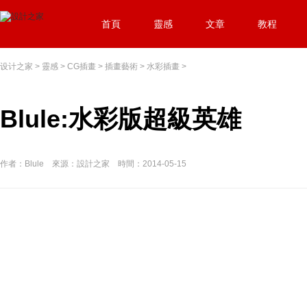
首頁
靈感
文章
教程
设计之家
>
靈感
>
CG插畫
>
插畫藝術
>
水彩插畫
>
Blule:水彩版超級英雄
作者：Blule 來源：設計之家 時間：2014-05-15