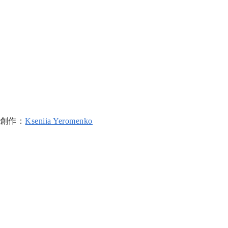
創作：
Kseniia Yeromenko