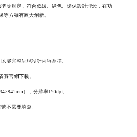
標準等規定，符合低碳、綠色、環保設計理念，在功
保等方麵有較大創新。
，以能完整呈現設計內容為準。
省賽官網下載。
×841mm），分辨率150dpi。
編號不需要填寫。