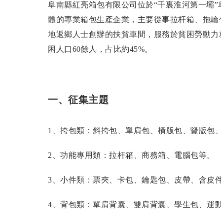
阜南縣紅亮箱包有限公司位於“千裏淮河第一壩
體的專業箱包生產企業，主要從事拉杆箱、拖輪
地返鄉人士創辦的扶貧車間，服務於貧困勞動力
困人口60餘人，占比約45%。
一、征集主題
1、挎包類：斜挎包、單肩包、橫版包、豎版包
2、功能專用類：拉杆箱、商務箱、電腦包等。
3、小件類：票夾、卡包、鑰匙包、皮帶、含皮
4、背包類：單肩背囊、雙肩背囊、學生包、運