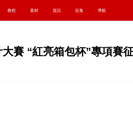
教程
素材
資訊
征集
導航
大賽 “紅亮箱包杯”專項賽