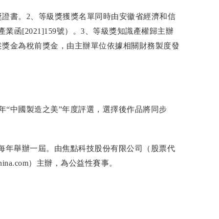
獎證書。2、等級獎獲獎名單同時由安徽省經濟和信
函[2021]159號）。3、等級獎知識產權歸主辦
述獎金為稅前獎金，由主辦單位依據相關財務製度發
1年“中國製造之美”年度評選，選擇後作品將同步
動，每年舉辦一屆。由焦點科技股份有限公司（股票代
China.com）主辦，為公益性賽事。