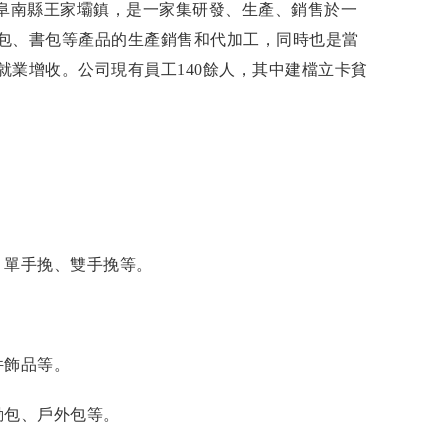
”阜南縣王家壩鎮，是一家集研發、生產、銷售於一
包、書包等產品的生產銷售和代加工，同時也是當
就業增收。公司現有員工140餘人，其中建檔立卡貧
、單手挽、雙手挽等。
件飾品等。
動包、戶外包等。