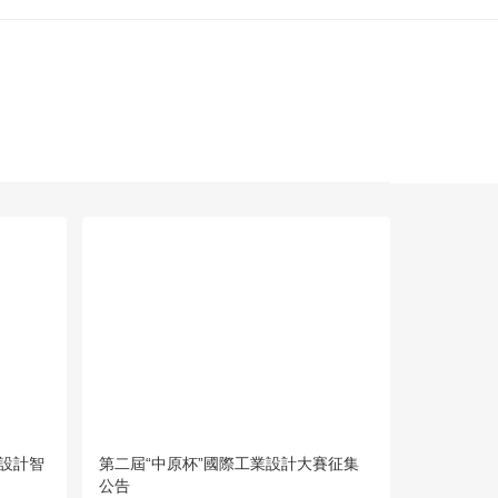
設計智
第二屆“中原杯”國際工業設計大賽征集
公告