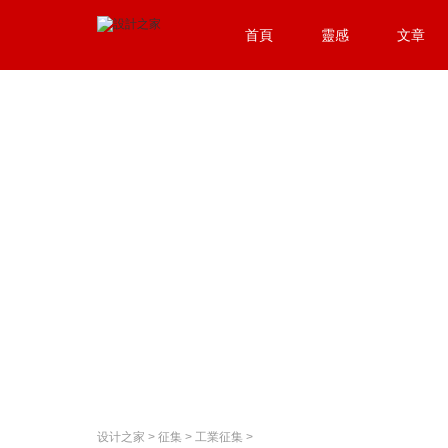
首頁
靈感
文章
设计之家
>
征集
>
工業征集
>