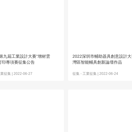
第九屆工業設計大賽“增材雲
2022深圳市輔助器具創意設計
D打印專項賽征集公告
灣區智能輔具創新論壇作品
工業征集
| 2022-06-27
征集
-
工業征集
| 2022-06-24