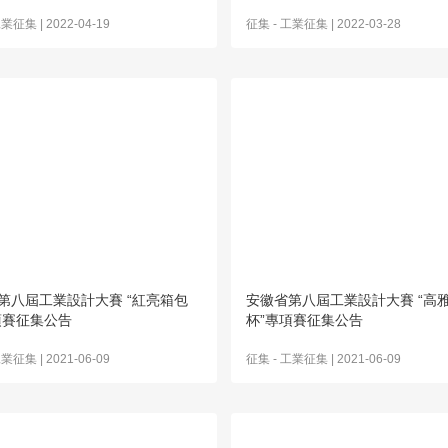
工業征集
| 2022-04-19
征集
-
工業征集
| 2022-03-28
第八屆工業設計大賽 “紅亮箱包
安徽省第八屆工業設計大賽 “高
項賽征集公告
杯”專項賽征集公告
工業征集
| 2021-06-09
征集
-
工業征集
| 2021-06-09