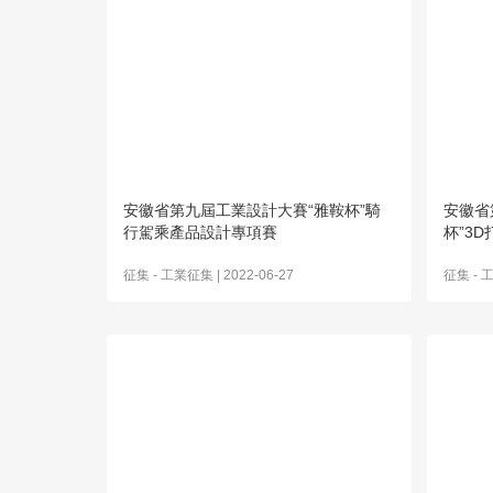
安徽省第九屆工業設計大賽“雅鞍杯”騎
安徽省
行駕乘產品設計專項賽
杯”3
征集
-
工業征集
| 2022-06-27
征集
-