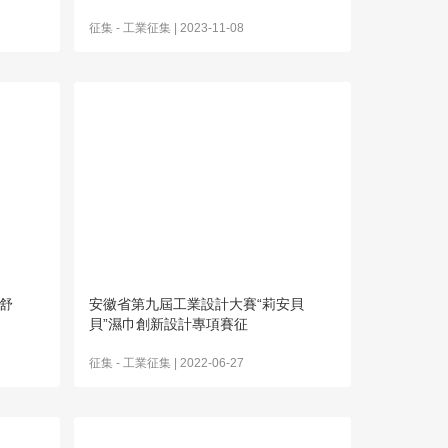
征集
-
工業征集
| 2023-11-08
舒
安徽省第九屆工業設計大賽“莉安貝
貝”濕巾創新設計專項賽征
征集
-
工業征集
| 2022-06-27