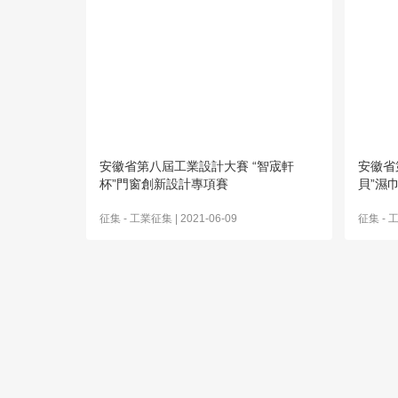
安徽省第八屆工業設計大賽 “智宬軒
安徽省
杯”門窗創新設計專項賽
貝”濕
征集
-
工業征集
| 2021-06-09
征集
-