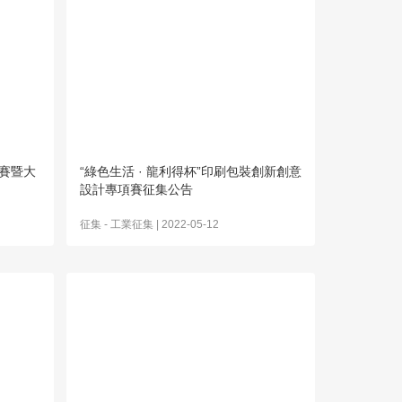
大賽暨大
“綠色生活 · 龍利得杯”印刷包裝創新創意
設計專項賽征集公告
征集
-
工業征集
| 2022-05-12