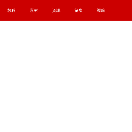
教程
素材
資訊
征集
導航