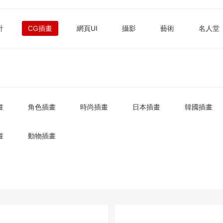
計
CG插畫
網頁UI
攝影
藝術
名人堂
畫
角色插畫
時尚插畫
日本插畫
韓國插畫
畫
動物插畫