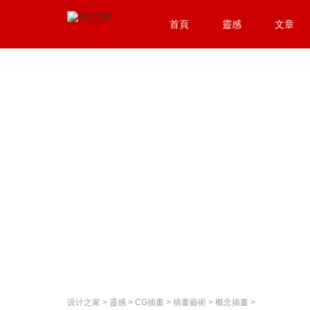
首頁
靈感
文章
设计之家
>
靈感
>
CG插畫
>
插畫藝術
>
概念插畫
>