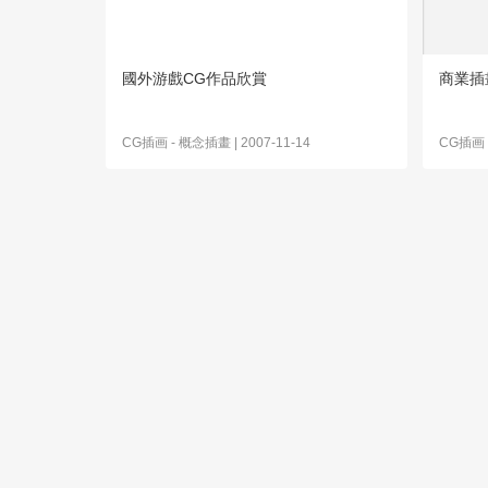
國外游戲CG作品欣賞
商業插
CG插画
-
概念插畫
| 2007-11-14
CG插画