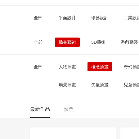
全部
平面設計
環藝設計
工業設
全部
插畫藝術
3D藝術
游戲動漫
全部
人物插畫
概念插畫
奇幻插
場景插畫
矢量插畫
兒童插
最新作品
熱門