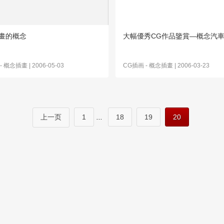
畫的概念
大幅優秀CG作品鑒賞—概念汽
-
概念插畫
| 2006-05-03
CG插画
-
概念插畫
| 2006-03-23
上一页
1
...
18
19
20