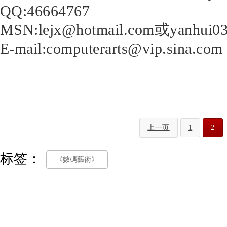
QQ:46664767
MSN:lejx@hotmail.com或yanhui0
E-mail:computerarts@vip.sina.com
上一页
1
2
标签：
《數碼藝術》