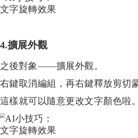
4.擴展外觀
之後對象——擴展外觀。
右鍵取消編組，再右鍵釋放剪切
這樣就可以隨意更改文字顏色啦