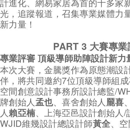
計進化、網易家居為首的十多家
光，追蹤報道，召集專業媒體力
新力量！
PART 3
大賽專業
專業評審 頂級導師助陣設計新力
本次大賽，金騰獎作為原態潮設
伴，將共同邀約7位頂級導師組
空間創意設計事務所設計總監/WH
牌創始人
、喜舍創始人
、
孟也
龎喜
人
、上海亞邑設計創始人/
賴亞楠
WJID維幾設計總設計師
、空
黃全