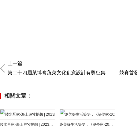
上一篇
第二十四屆菜博會蔬菜文化創意設計有獎征集
競賽首發
相關文章：
陵水疍家·海上遊牧暢想 | 2023陵水疍家海上漁排國際建築設計競賽啟動
為美好生活築夢，《築夢家·2022人居空間設計大賽》正式啟動！