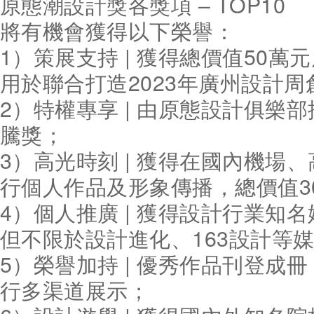
原態潮設計獎各獎項 – TOP10
將有機會獲得以下榮譽：
1）策展支持 | 獲得總價值50
用於聯合打造2023年廣州設計
2）特權專享 | 由原態設計俱樂部
騰獎；
3）高光時刻 | 獲得在國內機場
行個人作品及形象傳播，總價值3
4）個人推廣 | 獲得設計行業知
但不限於設計進化、163設計等媒
5）榮譽加持 | 優秀作品刊登成
行多渠道展示；