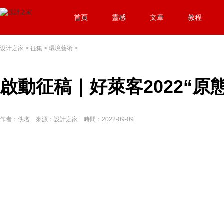
首頁
靈感
文章
教程
设计之家
>
征集
>
環境藝術
>
啟動征稿｜好萊客2022“
作者：佚名 來源：設計之家 時間：2022-09-09