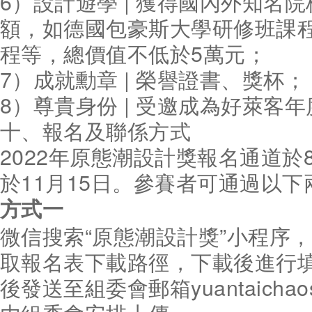
6）設計遊學 | 獲得國內外知名
額，如德國包豪斯大學研修班課
程等，總價值不低於5萬元；
7）成就勳章 | 榮譽證書、獎杯；
8）尊貴身份 | 受邀成為好萊客
十、報名及聯係方式
2022年原態潮設計獎報名通道於
於11月15日。參賽者可通過以
方式一
微信搜索“原態潮設計獎”小程序
取報名表下載路徑，下載後進行
後發送至組委會郵箱yuantaichaosh