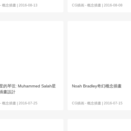
-
概念插畫
| 2016-08-13
CG插画
-
概念插畫
| 2016-08-08
的琴弦: Muhammed Salah星
Noah Bradley奇幻概念插畫
插畫設計
-
概念插畫
| 2016-07-25
CG插画
-
概念插畫
| 2016-07-15