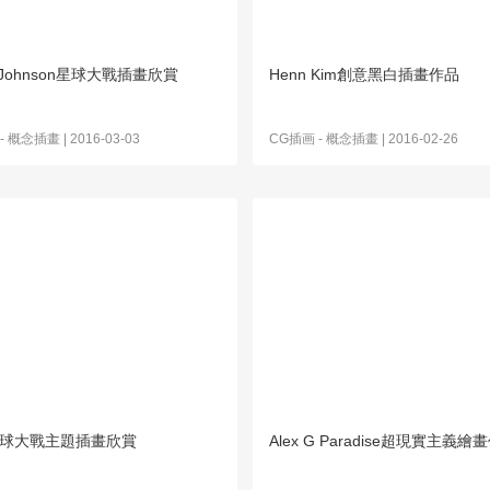
n Johnson星球大戰插畫欣賞
Henn Kim創意黑白插畫作品
-
概念插畫
| 2016-03-03
CG插画
-
概念插畫
| 2016-02-26
星球大戰主題插畫欣賞
Alex G Paradise超現實主義繪