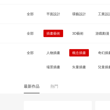
全部
平面設計
環藝設計
工業設
全部
插畫藝術
3D藝術
游戲動漫
全部
人物插畫
概念插畫
奇幻插
場景插畫
矢量插畫
兒童插
最新作品
熱門