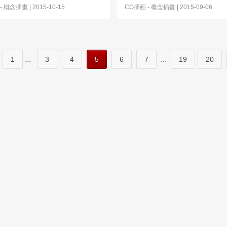
-
概念插畫
| 2015-10-15
CG插画
-
概念插畫
| 2015-09-06
1
...
3
4
5
6
7
...
19
20