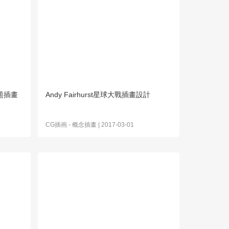
主題插畫
Andy Fairhurst星球大戰插畫設計
CG插画
-
概念插畫
| 2017-03-01