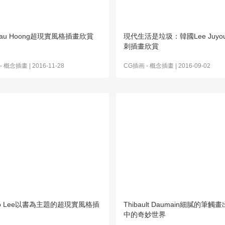
 Yau Hoong超現實風格插畫欣賞
現代生活是垃圾：韓國Lee Juyo
刺插畫欣賞
-
概念插畫
| 2016-11-28
CG插画
-
概念插畫
| 2016-09-02
ho Lee以書為主題的超現實風格插
Thibault Daumain細膩的筆觸
中的奇妙世界