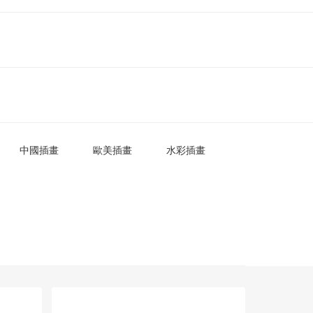
中國插畫
歐美插畫
水彩插畫