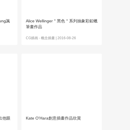
ung諷
Alice Wellinger＂黑色＂系列抽象彩鉛蠟
筆畫作品
CG插画
-
概念插畫
| 2016-08-26
畫出他眼
Kate O'Hara創意插畫作品欣賞