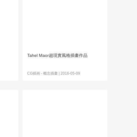
Tahel Maor超現實風格插畫作品
CG插画
-
概念插畫
| 2016-05-09