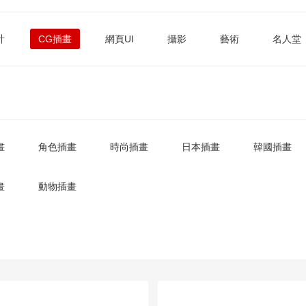
計
CG插畫
網頁UI
攝影
藝術
名人堂
畫
角色插畫
時尚插畫
日本插畫
韓國插畫
畫
動物插畫