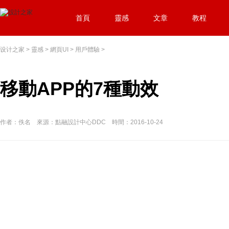
首頁
靈感
文章
教程
设计之家
>
靈感
>
網頁UI
>
用戶體驗
>
移動APP的7種動效
作者：佚名 來源：點融設計中心DDC 時間：2016-10-24