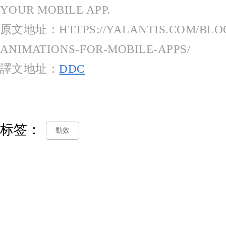
YOUR MOBILE APP.
原文地址：HTTPS://YALANTIS.COM/BLOG
ANIMATIONS-FOR-MOBILE-APPS/
譯文地址：
DDC
标签：
動效