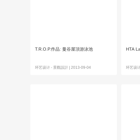
T.R.O.P.作品: 曼谷屋頂游泳池
HTA L
环艺设计
-
景觀設計
| 2013-09-04
环艺设