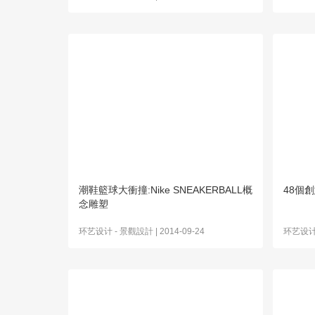
潮鞋籃球大衝撞:Nike SNEAKERBALL概
48個
念雕塑
环艺设计
-
景觀設計
| 2014-09-24
环艺设