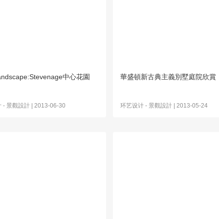
andscape:Stevenage中心花園
華盛頓新古典主義別墅庭院欣賞
计
-
景觀設計
| 2013-06-30
环艺设计
-
景觀設計
| 2013-05-24