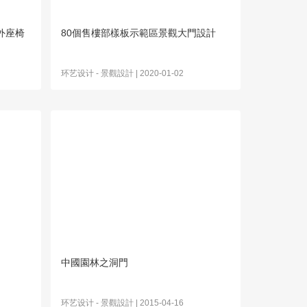
外座椅
80個售樓部樣板示範區景觀大門設計
环艺设计
-
景觀設計
| 2020-01-02
中國園林之洞門
环艺设计
-
景觀設計
| 2015-04-16