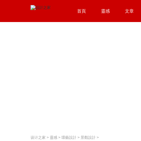
首頁
靈感
文章
设计之家
>
靈感
>
環藝設計
>
景觀設計
>