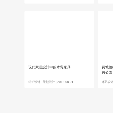
現代家居設計中的木質家具
費城德拉
共公園
环艺设计
-
景觀設計
| 2012-08-01
环艺设