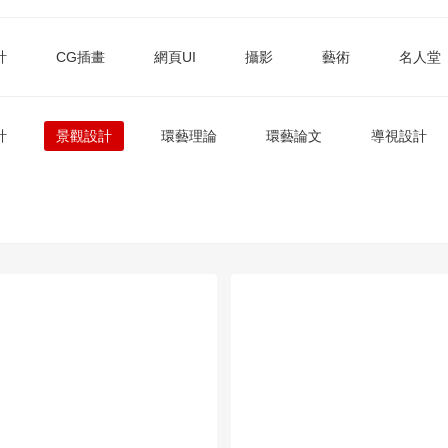
計
CG插畫
網頁UI
攝影
藝術
名人堂
計
景觀設計
環藝理論
環藝論文
導視設計